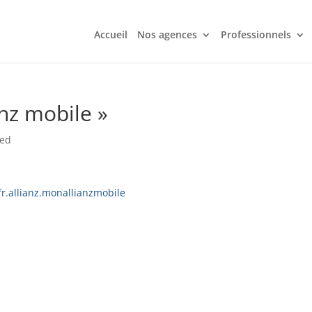
Accueil
Nos agences
Professionnels
nz mobile »
zed
fr.allianz.monallianzmobile