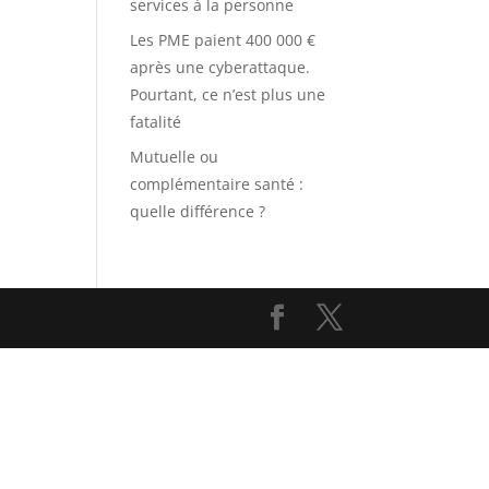
services à la personne
Les PME paient 400 000 €
après une cyberattaque.
Pourtant, ce n’est plus une
fatalité
Mutuelle ou
complémentaire santé :
quelle différence ?