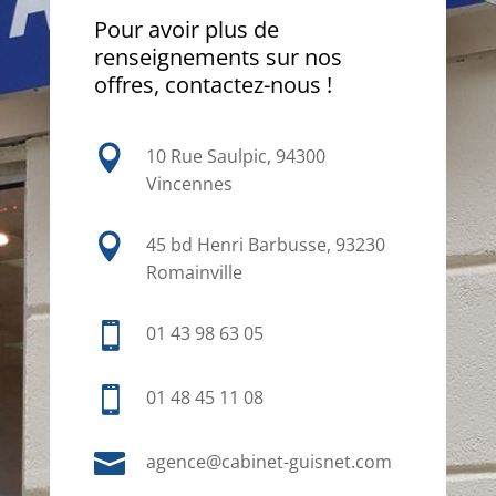
Pour avoir plus de
renseignements sur nos
offres, contactez-nous !

10 Rue Saulpic, 94300
Vincennes

45 bd Henri Barbusse, 93230
Romainville

01 43 98 63 05

01 48 45 11 08

agence@cabinet-guisnet.com