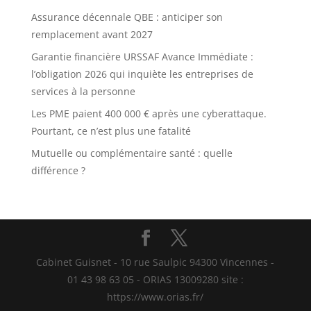
Assurance décennale QBE : anticiper son
remplacement avant 2027
Garantie financière URSSAF Avance Immédiate :
l’obligation 2026 qui inquiète les entreprises de
services à la personne
Les PME paient 400 000 € après une cyberattaque.
Pourtant, ce n’est plus une fatalité
Mutuelle ou complémentaire santé : quelle
différence ?
Cabinet Guisnet - 10 rue Saulpic 94300 Vincennes -
01 43 98 63 05 - ORIAS 13009280 site :
https://www.orias.fr/