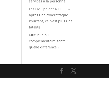
services à la personne
Les PME paient 400 000 €
après une cyberattaque.
Pourtant, ce n’est plus une
fatalité
Mutuelle ou
complémentaire santé :
quelle différence ?