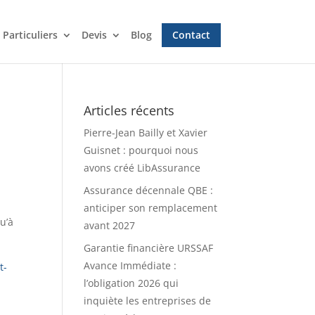
Particuliers
Devis
Blog
Contact
Articles récents
Pierre-Jean Bailly et Xavier
Guisnet : pourquoi nous
avons créé LibAssurance
Assurance décennale QBE :
anticiper son remplacement
u’à
avant 2027
Garantie financière URSSAF
Avance Immédiate :
t-
l’obligation 2026 qui
inquiète les entreprises de