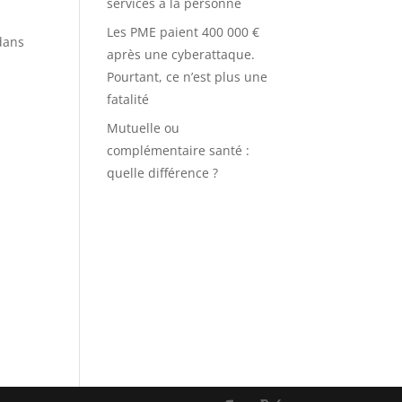
services à la personne
Les PME paient 400 000 €
 dans
après une cyberattaque.
Pourtant, ce n’est plus une
fatalité
Mutuelle ou
complémentaire santé :
quelle différence ?