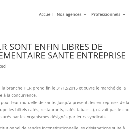
Accueil
Nos agences
Professionnels
.R SONT ENFIN LIBRES DE
EMENTAIRE SANTE ENTREPRISE
zed
la branche HCR prend fin le 31/12/2015 et ouvre le marché de la
e à la concurrence.
 pour leur mutuelle de santé. Jusqu’à présent, les entreprises de l
e les hôtels cafés, restaurants, cafés-tabacs…), n’avait pas le cho
ssurés par les organismes désignés par leurs syndicats.
stitutionnel de rendre inconstitutionnelle les désignations suite à