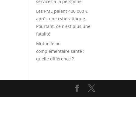
services à la personne
Les PME paient 400 000 €
après une cyberattaque.
Pourtant, ce n’est plus une
fatalité
Mutuelle ou
complémentaire santé :
quelle différence ?