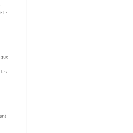
é
é le
e que
 les
tant