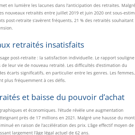
met en lumière les lacunes dans l’anticipation des retraites. Malgr
 des nouveaux retraités entre juillet 2019 et juin 2020 ont sous-estim
s post-retraite s’avèrent fréquents, 21 % des retraités souhaitant
ension.
x retraités insatisfaits
ge post-retraite : la satisfaction individuelle. Le rapport soulign
 de leur vie de nouveau retraité. Les difficultés d’estimation du
s écarts significatifs, en particulier entre les genres. Les femmes,
nt plus fréquemment à ces défis.
ités et baisse du pouvoir d’achat
graphiques et économiques. l’étude révèle une augmentation
atteignant près de 17 millions en 2021. Malgré une hausse du mon
iminué en raison de l’accélération des prix. L’âge effectif moyen de
sant largement l’âge légal actuel de 62 ans.